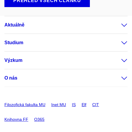
PŘEHLED VŠECH ČLÁNKŮ
Aktuálně
Studium
Výzkum
O nás
Filozofická fakulta MU
Inet MU
IS
Elf
CIT
Knihovna FF
O365