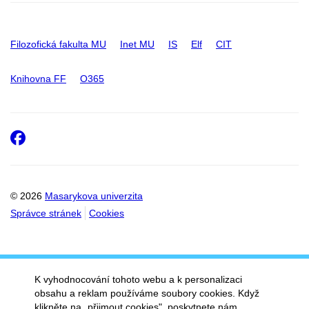
Filozofická fakulta MU
Inet MU
IS
Elf
CIT
Knihovna FF
O365
Facebook
© 2026
Masarykova univerzita
Správce stránek
Cookies
K vyhodnocování tohoto webu a k personalizaci
obsahu a reklam používáme soubory cookies. Když
klikněte na „přijmout cookies", poskytnete nám