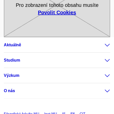
Pro zobrazení tohoto obsahu musíte
Povolit Cookies
Aktuálně
Studium
Výzkum
O nás
Filozofická fakulta MU
Inet MU
IS
Elf
CIT