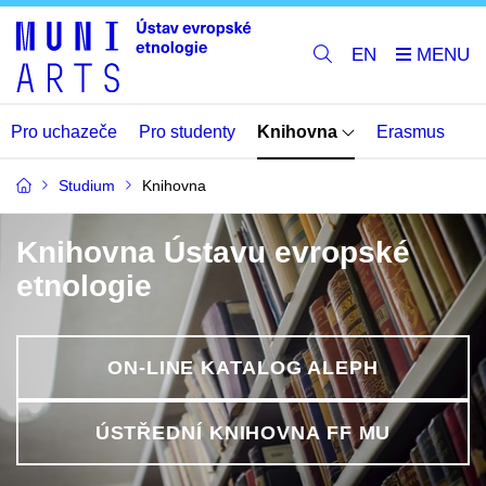
EN
Pro uchazeče
Pro studenty
Knihovna
Erasmus
Studium
Knihovna
Knihovna Ústavu evropské
etnologie
ON-LINE KATALOG ALEPH
ÚSTŘEDNÍ KNIHOVNA FF MU