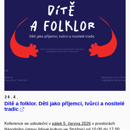
24.
4.
Dítě a folklor. Děti jako příjemci, tvůrci a nositelé
tradic
Koference se uskuteční v
pátek 5. června 2026
v prostorách
Národního ústavu lidové kultury
ve Strážnici
od 10.00 do 17.00