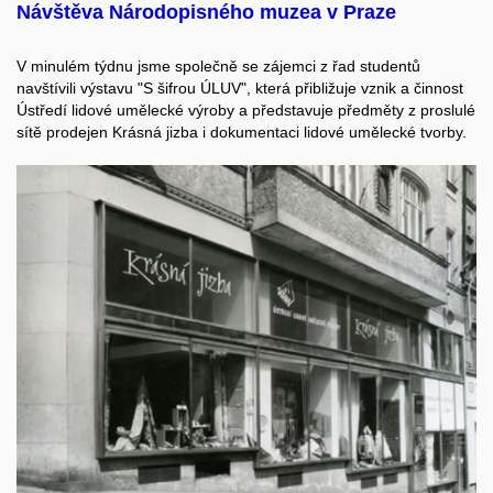
Návštěva Národopisného muzea v Praze
V minulém týdnu jsme společně se zájemci z řad studentů
navštívili výstavu "S šifrou ÚLUV", která přibližuje vznik a činnost
Ústředí lidové umělecké výroby a představuje předměty z proslulé
sítě prodejen Krásná jizba i dokumentaci lidové umělecké tvorby.