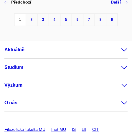
Předchozí
Další
1
2
3
4
5
6
7
8
9
Aktuálně
Studium
Výzkum
O nás
Filozofická fakulta MU
Inet MU
IS
Elf
CIT