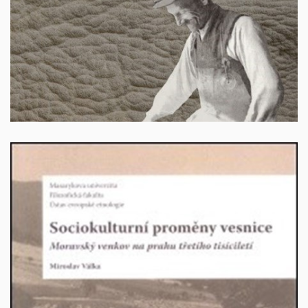
SBN: 978-80-280-0664-8
260 Kč + poštovné
Sociokulturní proměny vesnice. Moravský venkov na
prahu třetího tisíciletí
Autor: Válka, Miroslav. Brno 2011, 224 s, ISBN 978-80-
210-3908-7