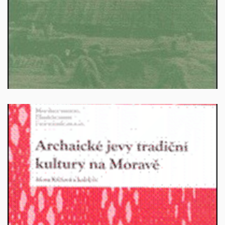
Vyprodáno
Archaické jevy tradiční lidové kultury na Moravě.
Autor: Alena Křížová a kolektiv. Brno 2011, 200 stran.
ISBN: 978-80-210-5684-8.