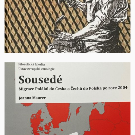
+ poštovné
250 Kč
Sousedé. Migrace Poláků do Česka a Čechů do
Polska po roce 2004
Autorka: Joanna Maurer, Brno 2022, 188 stran, ISBN
978-80-280-0116-2