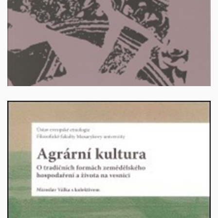
Autor: Křížová, Alena – Válka, Miroslav (eds.), Brno
2006, 265 s. ISBN 80-239-7984-1.
100 Kč + poštovné
Agrární kultura. O tradičních formách zemědělského
hospodaření a života na vesnici.
Brno 2007, 218 s. ISBN
Autor: Válka, Miroslav s kol.,
978-80-254-1172-8.