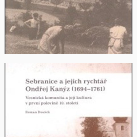
Vyprodáno
Sebranice a jejich rychtář Ondřej Kanýz (1694–
1761). Vesnická komunita a její kultura v první
polovině 18. století
Autor: Roman Doušek, Brno 2009, 289 s. ISBN 978-80-
210-4966-6.