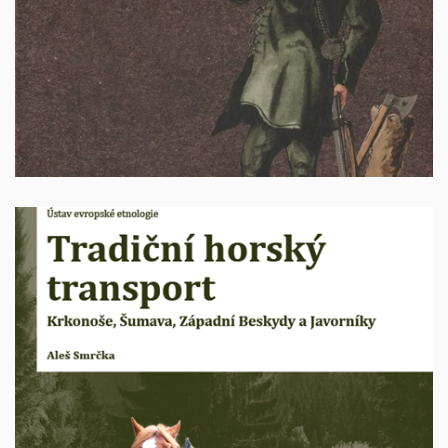
100 Kč + poštovné
Tradiční horský transport Krkonoše, Šumava,
Západní Beskydy a Javorníky
Autor: Aleš Smrčka, Brno 2021, 255 s., ISBN 978-80-
210-9929-6