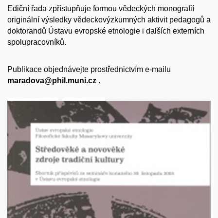
Ediční řada zpřístupňuje formou vědeckých monografií
originální výsledky vědeckovýzkumných aktivit pedagogů a
doktorandů Ústavu evropské etnologie i dalších externích
spolupracovníků.
Publikace objednávejte prostřednictvím e-mailu
maradova@phil.muni.cz
.
Středověké a novověké zdroje tradiční lidové
kultury
Sborník příspěvků ze semináře konaného 30. listopadu
2005 v Ústavu evropské etnologie