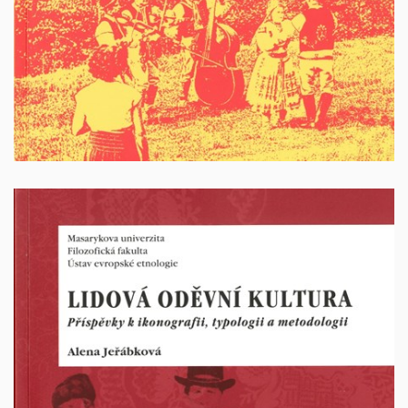
Vyprodáno
Lidová oděvní kultura. Příspěvky k ikonografii,
typologii a metodologii
Autor: Alena Jeřábková. Brno 2014. 271 stran. ISBN:
978-80-210-6928-2.