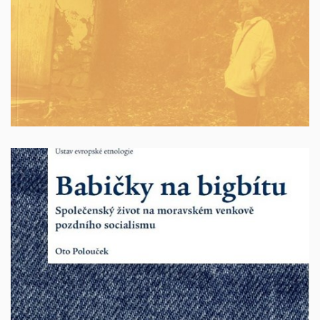
100 Kč + poštovné
Babičky na bigbítu
Společenský život na moravském venkově
pozdního socialismu
978-80-
Autor: Oto Polouček, Brno 2020, 167 s. ISBN