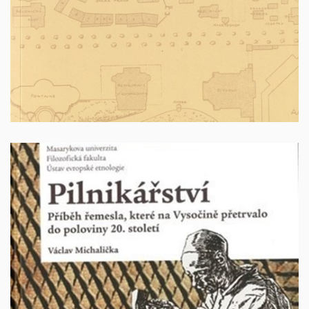
Vyprodáno
Pilnikářství. Příběh řemesla, které na Vysočině
přetrvalo do poloviny 20. století
Autor: Václav Michalička .Brno: Masarykova univerzita,
2019, 152 s., ISBN 978-80-210-9396-6