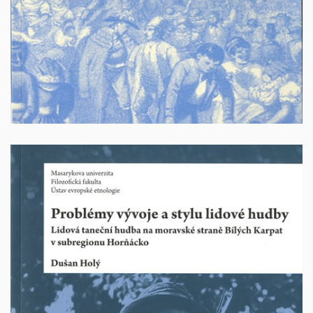
Vyprodáno
Lidová
Problémy vývoje a stylu lidové hudby.
tanenčí hudba na moravské straně Bílých karpat v
subregionu Horňácko.
Autor: Dušan Holý. Brno 2013. 180 stran. ISBN: 978-80-
210-6629-8