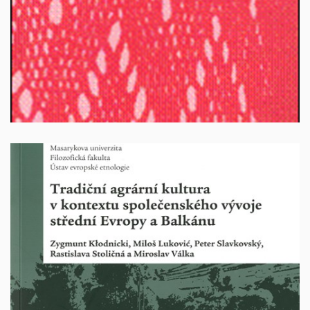
Vyprodáno
Tradiční agrární kulturra v kontextu společenského
vývoje střední Evropy a Balkánu
Autoři: Zygmunt Klodnicki, Miloš Luković, Peter
Slavkovský, Rasislava Stoličná a Miroslav Válka. Brno
2012. 252 stran. ISBN: 978-80-210-6099-9.