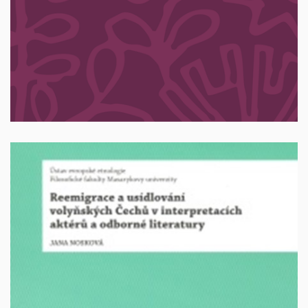
300 Kč + poštovné
Reemigrace a usídlování volyňských Čechů v
interpretacích aktérů a odborné literatury
Autor: Nosková, Jana, Brno 2007, 227 s. ISBN 978-
80-254-0095-1.