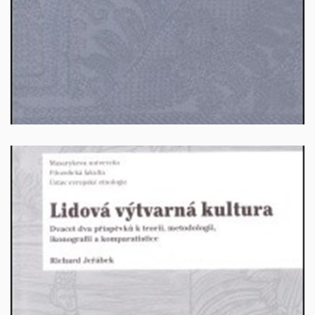
Vyprodáno
Lidová výtvarná kultura
Autor: Richard Jeřábek. Brno 2011, 239 stran. ISBN:
978-80-210-5584-1.