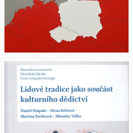
250 Kč + poštovné
Lidové tradice jako součást kulturního dědictví
Autoři: Daniel Drápala – Alena Křížová – Martina
Pavlicová – Miroslav Válka, Brno: Masarykova
univerzita, 2024, 400 stran, ISBN 978-80-210-9984-5;
druhé, přepracované a rozšířené vydání