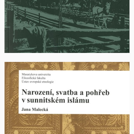
Vyprodáno
Narození, svatba a pohřeb v sunnitském islámu
Autor: Jana Malecká. Brno 2014. 227 stran. ISBN: 978-
80-210-7212-1.