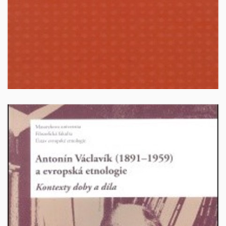
Vyprodáno
Antonín Václavík (1891–1959) a evropská etnologie.
Kontexty doby a díla.
Daniel Drápala a kol. Brno 2010, 219 stran. ISBN 978-
80-210-5364-9.