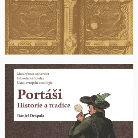
100 Kč + poštovné
Portáši. Historie a tradice
Autor: Daniel Drápala, Brno 2017. 200 stran. ISBN: 978-
80-210-8831-3