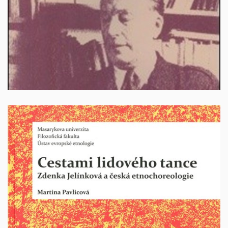
100 Kč + poštovné
Cestami lidového tance. Zdenka Jelínková a česká
etnochoreologie
Autor: Martina Pavlicová. Brno 2012, 202 stran. ISBN:
978-80-210-6090-6.