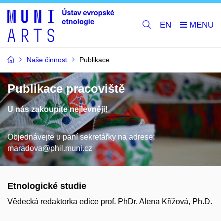
EN
Naše činnost
Publikace
Publikace pracoviště
U nás zakoupíte nejlevněji!
Objednávejte u paní sekretářky na adrese:
maradova@phil.muni.cz
Etnologické studie
Vědecká redaktorka edice prof. PhDr. Alena Křížová, Ph.D.