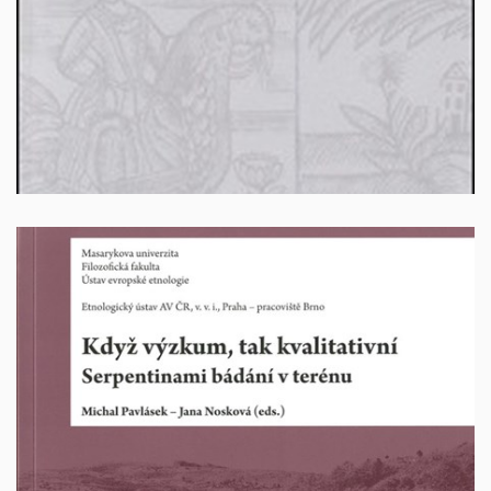
100 Kč + poštovné
Když výzkum, tak kvalitativní. Serpentinami bádání
v terénu
Autoři: Michal Pavlásek - Jana Nosková (eds.). Brno
2013. 152 stran. ISBN: 978-80-210-6480-5