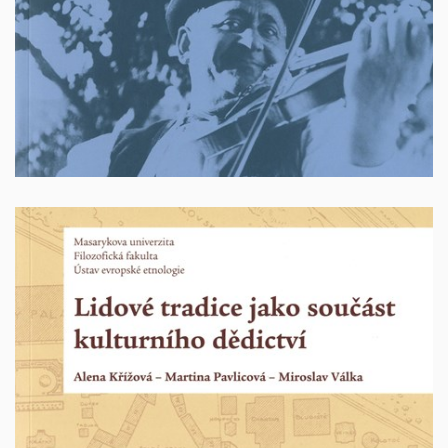
yprodáno
V
Lidové tradice jako součást kulturního dědictví
Autoři: Alena Křížová, Martina Pavlicová a Miroslav
Válka. Brno 2015. 311 stran. ISBN: 978-80-210-8081-2.