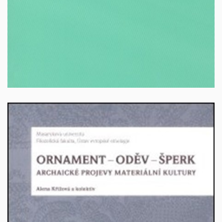
VYPRODÁNO
Ornament – oděv – šperk. Archaické projevy materiální
kultury
Autor: Alena Křížová a kolektiv, Brno 2009, 253 s. ISBN
978-80-210-4963-5.