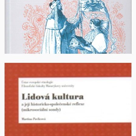
390 Kč + poštovné
Lidová kultura a její historicko-společenské reflexe
(mikrosociální sondy)
Autor: Pavlicová, Martina, Brno 2007, 175 s. ISBN 978-
80-254-1044-8.