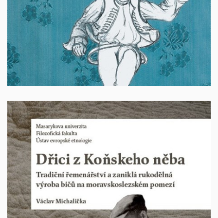
Vyprodáno
Dřici z Koňskeho něba. Tradiční řemenářství a
zaniklá rukodělná výroba bičů na
moravskoslezském pomezí
Autor: Václav Michalička, Brno: Masarykova univerzita,
ediční řada Etnologické studie, sv. 30, I
2024, 160 stran,