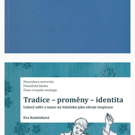
100 Kč + poštovné
Tradice – proměny – identita Lidový oděv a tanec na
Valašsku jako zdroje inspirace
Autorka: Eva Kuminková, Brno 2021, 271 stran, ISBN:
978-80-210-9962-3