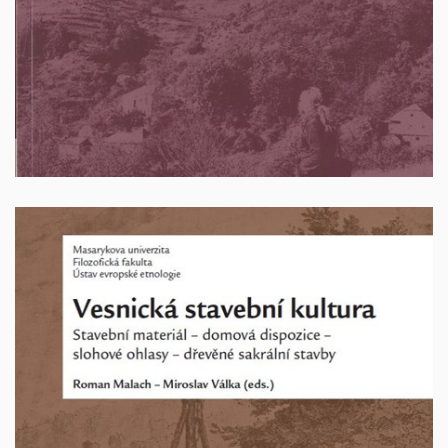
Vyprodáno
Vesnická stavební kultura. Stavební materiál -
domová dispozice - slohové ohlasy - dřevěné
sakrální stavby
Editoři: Roman Malach - Miroslav Válka. Brno 2014. 236
stran. ISBN: 978-80-210-7540-5.