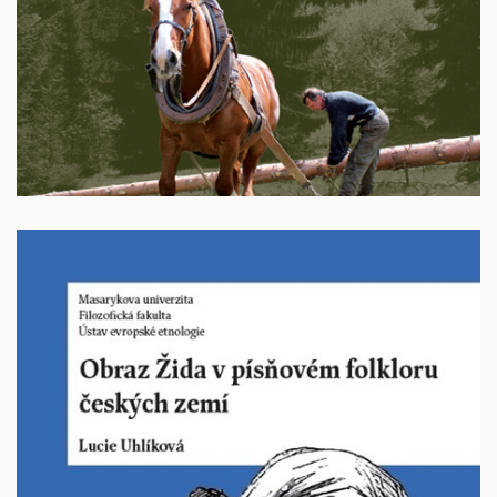
Vyprodáno
Obraz Žida v písňovém folklóru českých zemí
Autor: Lucie Uhlíková, Brno: Masarykova univerzita,
ediční řada Etnologické studie, sv. 29,
2024, 240 stran,
ISBN: 978-80-280-0655-6