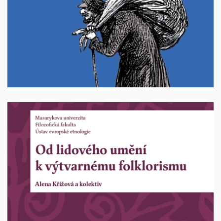
260 Kč + poštovné
Od lidového umění k výtvarnému folklorismu
autor: Alena Křížová a kolektiv, Brno 2025.214
stran. ISBN: 978-80-280-0822-2