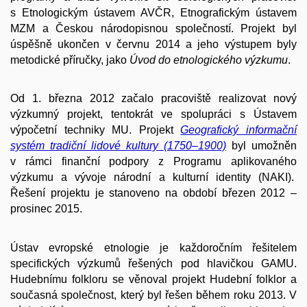
s Etnologickým ústavem AVČR, Etnografickým ústavem
MZM a Českou národopisnou společností. Projekt byl
úspěšně ukončen v červnu 2014 a jeho výstupem byly
metodické příručky, jako
Úvod do etnologického výzkumu
.
Od 1. března 2012 začalo pracoviště realizovat nový
výzkumný projekt, tentokrát ve spolupráci s Ústavem
výpočetní techniky MU. Projekt
Geografický informační
systém tradiční lidové kultury (1750
–
1900)
byl umožněn
v rámci finanční podpory z Programu aplikovaného
výzkumu a vývoje národní a kulturní identity (NAKI).
Řešení projektu je stanoveno na období březen 2012 –
prosinec 2015.
Ústav evropské etnologie je každoročním řešitelem
specifických výzkumů řešených pod hlavičkou GAMU.
Hudebnímu folkloru se věnoval projekt Hudební folklor a
současná společnost, který byl řešen během roku 2013. V