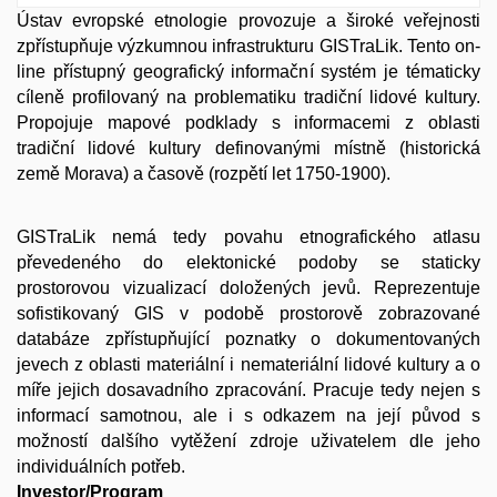
Ústav evropské etnologie provozuje a široké veřejnosti
zpřístupňuje výzkumnou infrastrukturu GISTraLik. Tento on-
line přístupný geografický informační systém je tématicky
cíleně profilovaný na problematiku tradiční lidové kultury.
Propojuje mapové podklady s informacemi z oblasti
tradiční lidové kultury definovanými místně (historická
země Morava) a časově (rozpětí let 1750-1900).
GISTraLik nemá tedy povahu etnografického atlasu
převedeného do elektonické podoby se staticky
prostorovou vizualizací doložených jevů. Reprezentuje
sofistikovaný GIS v podobě prostorově zobrazované
databáze zpřístupňující poznatky o dokumentovaných
jevech z oblasti materiální i nemateriální lidové kultury a o
míře jejich dosavadního zpracování. Pracuje tedy nejen s
informací samotnou, ale i s odkazem na její původ s
možností dalšího vytěžení zdroje uživatelem dle jeho
individuálních potřeb.
Investor/Program