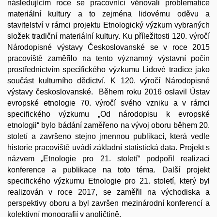
následujícím roce se pracovníci věnovali problematice
materiální kultury a to zejména lidovému oděvu a
stavitelství v rámci projektu Etnologický výzkum vybraných
složek tradiční materiální kultury. Ku příležitosti 120. výročí
Národopisné výstavy Českoslovanské se v roce 2015
pracoviště zaměřilo na tento významný výstavní počin
prostřednictvím specifického výzkumu Lidové tradice jako
součást kulturního dědictví. K 120. výročí Národopisné
výstavy českoslovanské. Během roku 2016 oslavil Ústav
evropské etnologie 70. výročí svého vzniku a v rámci
specifického výzkumu „Od národopisu k evropské
etnologii“ bylo bádání zaměřeno na vývoj oboru během 20.
století a završeno stejno jmennou publikací, která vedle
historie pracoviště uvádí základní statistická data. Projekt s
názvem „Etnologie pro 21. století“ podpořil realizaci
konference a publikace na toto téma. Další projekt
specifického výzkumu Etnologie pro 21. století, který byl
realizován v roce 2017, se zaměřil na východiska a
perspektivy oboru a byl završen mezinárodní konferencí a
kolektivní monografií v angličtině.