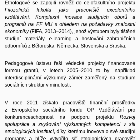
Etnologové se zapojili rovněž do celofakultního projektu
Filozofická fakulta jako pracoviště excelentního
vzdělávání.
Komplexní inovace studijních oborů a
programů na FF MU s ohledem na požadavky
znalostní
ekonomiky
(FIFA, 2013–2014), jehož výstupem byly tištěné
studijní materiály, e-learning a hostování zahraničních
odborníků z Běloruska, Německa, Slovenska a Srbska.
Pedagogové ústavu řeší vědecké projekty financované
formou grantů, v letech 2005–2010 to byl například
interdisciplinární výzkumný záměr zaměřený na studium
sociálních struktur v minulosti.
V roce 2011 získalo pracoviště finanční prostředky
z Evropského sociálního fondu OP Vzdělávání pro
konkurenceschopnost na podporu projektu
Rozvoj
spolupráce a zvyšování výzkumných kompetencí v síti
etnologických institucí
, díky kterému inovovalo své studijní
programy a blíže vytvořilo síť etnologických pracovišť