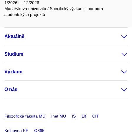
1/2026 — 12/2026
Masarykova univerzita / Specifický výzkum - podpora
studentských projektů
Aktuálně
Studium
Výzkum
O nás
Filozofická fakulta MU
Inet MU
IS
Elf
CIT
Knihovna FF
O365