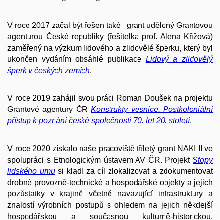
V roce 2017 začal být řešen také grant udělený Grantovou
agenturou České republiky (řešitelka prof. Alena Křížová)
zaměřený na výzkum lidového a zlidovělé šperku, který byl
ukončen vydáním obsáhlé publikace
Lidový a zlidovělý
šperk v českých zemích
.
V roce 2019 zahájil svou práci Roman Doušek na projektu
Grantové agentury ČR
Konstrukty vesnice. Postkoloniální
přístup k poznání české společnosti 70. let 20. století
.
V roce 2020 získalo naše pracoviště tříletý grant NAKI II ve
spolupráci s Etnologickým ústavem AV ČR. Projekt
Stopy
lidského umu
si kladl za cíl zlokalizovat a zdokumentovat
drobné provozně-technické a hospodářské objekty a jejich
pozůstatky v krajině včetně navazující infrastruktury a
znalostí výrobních postupů s ohledem na jejich někdejší
hospodářskou a současnou kulturně-historickou,