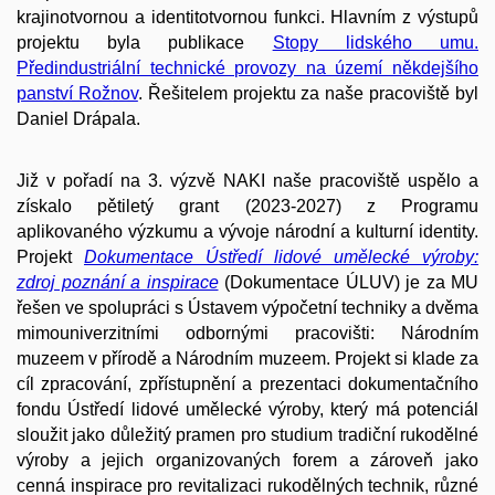
krajinotvornou a identitotvornou funkci. Hlavním z výstupů
projektu byla publikace
Stopy lidského umu.
Předindustriální technické provozy na území někdejšího
panství Rožnov
. Řešitelem projektu za naše pracoviště byl
Daniel Drápala.
Již v pořadí na 3. výzvě NAKI naše pracoviště uspělo a
získalo pětiletý grant (2023-2027) z Programu
aplikovaného výzkumu a vývoje národní a kulturní identity.
Projekt
Dokumentace Ústředí lidové umělecké výroby:
zdroj poznání a inspirace
(Dokumentace ÚLUV) je za MU
řešen ve spolupráci s Ústavem výpočetní techniky a dvěma
mimouniverzitními odbornými pracovišti: Národním
muzeem v přírodě a Národním muzeem.
Projekt si klade za
cíl zpracování, zpřístupnění a prezentaci dokumentačního
fondu Ústředí lidové umělecké výroby, který má potenciál
sloužit jako důležitý pramen pro studium tradiční rukodělné
výroby a jejich organizovaných forem a zároveň jako
cenná inspirace pro revitalizaci rukodělných technik, různé