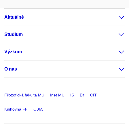
Aktuálně
Studium
Výzkum
O nás
Filozofická fakulta MU
Inet MU
IS
Elf
CIT
Knihovna FF
O365