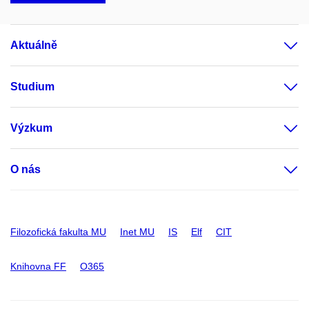
Aktuálně
Studium
Výzkum
O nás
Filozofická fakulta MU
Inet MU
IS
Elf
CIT
Knihovna FF
O365