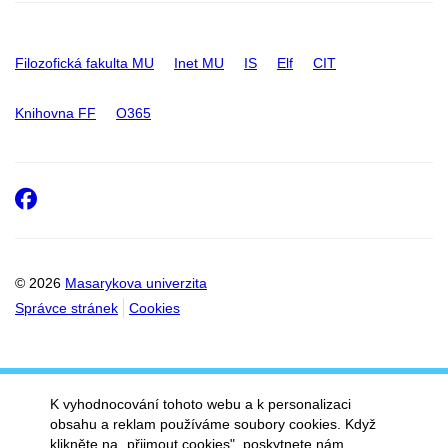
Filozofická fakulta MU
Inet MU
IS
Elf
CIT
Knihovna FF
O365
Facebook
© 2026
Masarykova univerzita
Správce stránek
Cookies
K vyhodnocování tohoto webu a k personalizaci
obsahu a reklam používáme soubory cookies. Když
klikněte na „přijmout cookies", poskytnete nám