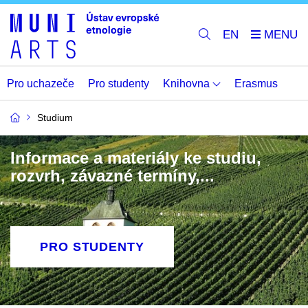
EN
Pro uchazeče
Pro studenty
Knihovna
Erasmus
Studium
Informace a materiály ke studiu,
rozvrh, závazné termíny,...
PRO STUDENTY