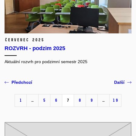
červenec 2025
ROZVRH - podzim 2025
Aktuální rozvrh pro podzimní semestr 2025
Předchozí
Další
1
…
5
6
7
8
9
…
19